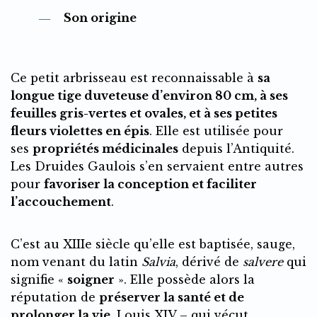
Son origine
Ce petit arbrisseau est reconnaissable à
sa
longue tige duveteuse d’environ 80 cm, à ses
feuilles gris-vertes et ovales, et à ses petites
fleurs violettes en épis
. Elle est utilisée pour
ses
propriétés médicinales
depuis l’Antiquité.
Les Druides Gaulois s’en servaient entre autres
pour
favoriser la conception et faciliter
l’accouchement
.
C’est au XIIIe siècle qu’elle est baptisée, sauge,
nom venant du latin
Salvia
, dérivé de
salvere
qui
signifie «
soigner
». Elle possède alors la
réputation de
préserver la santé et de
prolonger la vie
. Louis XIV – qui vécut